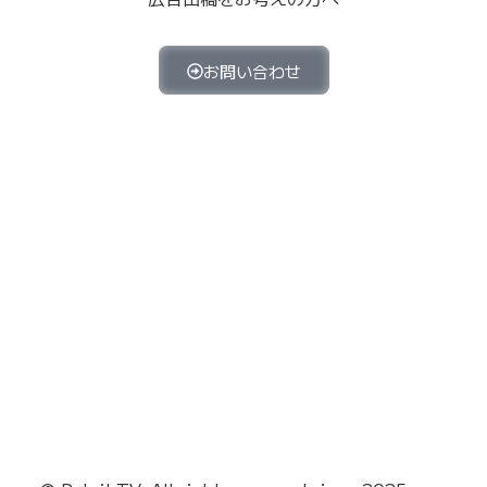
お問い合わせ
お問い
出稿時の
プライバシ
広告出稿をお考えの方へ
合わせ
注意事項
ーポリシー
関連リンク
LMIグ
株式会社
株式会社
ループ
VECKS
Jetset