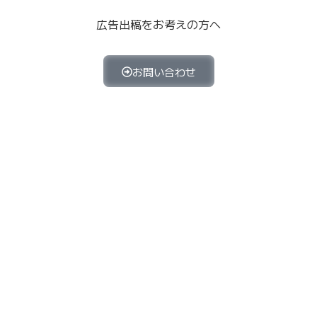
広告出稿をお考えの方へ
お問い合わせ
お問い
出稿時の
プライバシ
広告出稿をお考えの方へ
合わせ
注意事項
ーポリシー
関連リンク
LMIグ
株式会社
株式会社
ループ
VECKS
Jetset